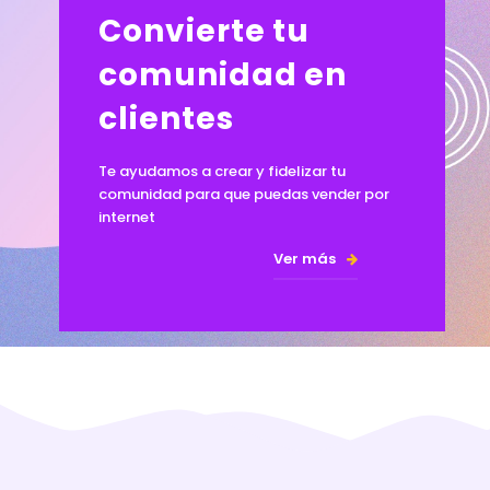
Convierte tu
comunidad en
clientes
Te ayudamos a crear y fidelizar tu
comunidad para que puedas vender por
internet
Ver más